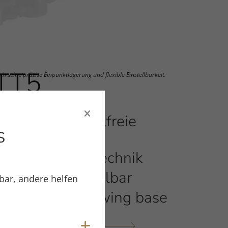
TT5
h seine präzise Einpunktlagerung und flexible Einstellbarkeit.
Spurfehlwinkelfreie
s
Abtastung
Präzise Lagertechnik
Flexibel einstellbar
bar, andere helfen
Optional mit swing base
Cookies anzeigen
RODUKTDETAILS