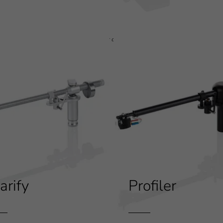
Rein mechanische Perfektion: Der clearaudio TT3 überzeugt durch eine ext
Höhenverstellung.
arify
Profiler