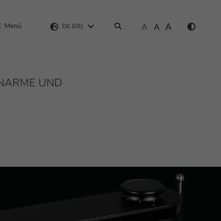
A
A
Menü
A
Suchen
DE (DE)
ONARME UND