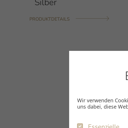
Silber
PRODUKTDETAILS
Wir verwenden Cookie
uns dabei, diese Web
Essenzielle
Essenzielle