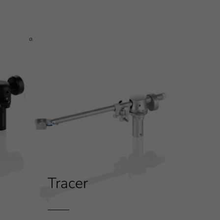
rem reibungsarme lineare Führung und komfortable
Tracer