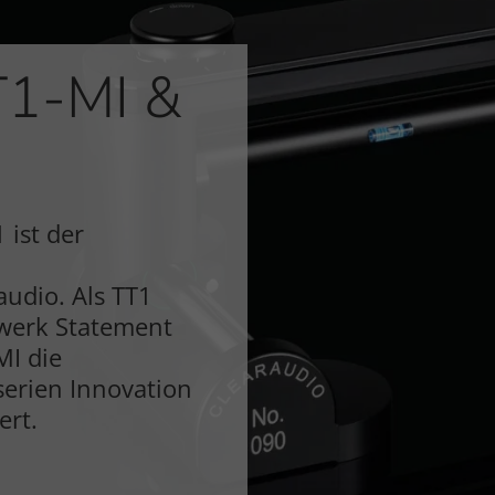
T1-MI &
 ist der
udio. Als TT1
fwerk Statement
MI die
erien Innovation
ert.