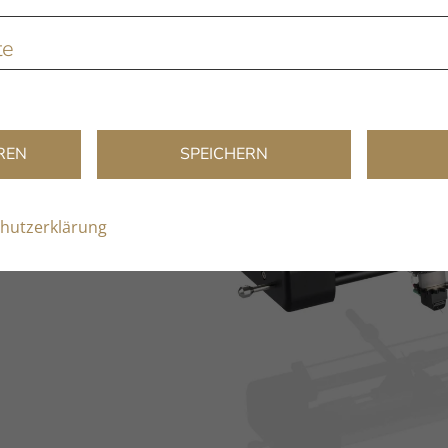
te
spurfehlwinkelfreie Abtastung dank präziser Tangential-Lagertechnik.
REN
SPEICHERN
hutzerklärung