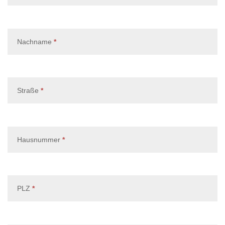
, erforderlich
Nachname
*
, erforderlich
Straße
*
, erforderlich
Hausnummer
*
, erforderlich
PLZ
*