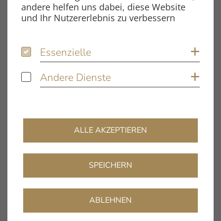
andere helfen uns dabei, diese Website
und Ihr Nutzererlebnis zu verbessern
Essenzielle
Essenzielle
Coo
Andere Dienste
Andere Dienste
Coo
ALLE AKZEPTIEREN
SPEICHERN
Balance Reference Phono
ABLEHNEN