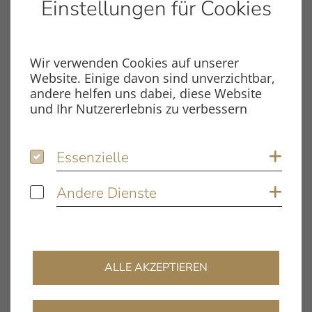
Einstellungen für Cookies
Wir verwenden Cookies auf unserer
Website. Einige davon sind unverzichtbar,
andere helfen uns dabei, diese Website
und Ihr Nutzererlebnis zu verbessern
White Lacquer (auch in rotem
Klavierlack verfügbar)
Essenzielle
Essenzielle
Coo
Black Aluminium parts & White Lacquer
Andere Dienste
Silver Aluminium part
Andere Dienste
Coo
ALLE AKZEPTIEREN