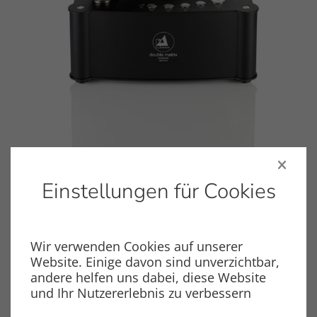
Einstellungen für Cookies
Das Spitzenmodell: clearaudio double matrix professional SONIC.
double matrix professional
SONIC
Wir verwenden Cookies auf unserer
Website. Einige davon sind unverzichtbar,
andere helfen uns dabei, diese Website
Automatisch oder manuell
und Ihr Nutzererlebnis zu verbessern
Sonic Option