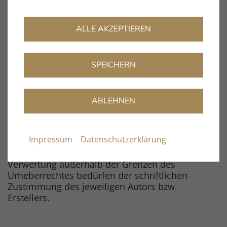
einer solchen Rechtsverletzung wird der Link
umgehend entfernen.
ALLE AKZEPTIEREN
Urheberrecht
Die Betreiber der Seiten sind bemüht, stets die
SPEICHERN
Urheberrechte Anderer zu beachten bzw. auf
selbst erstellte sowie lizenzfreie Werke
zurückzugreifen.
ABLEHNEN
Die durch die Seitenbetreiber erstellten Inhalte
und Werke auf diesen Seiten unterliegen dem
deutschen Urheberrecht. Beiträge Dritter sind als
Impressum
Datenschutzerklärung
solche gekennzeichnet. Die Vervielfältigung,
Bearbeitung, Verbreitung und jede Art der
Verwertung außerhalb der Grenzen des
Urheberrechtes bedürfen der schriftlichen
Zustimmung des jeweiligen Autors bzw.
Erstellers.