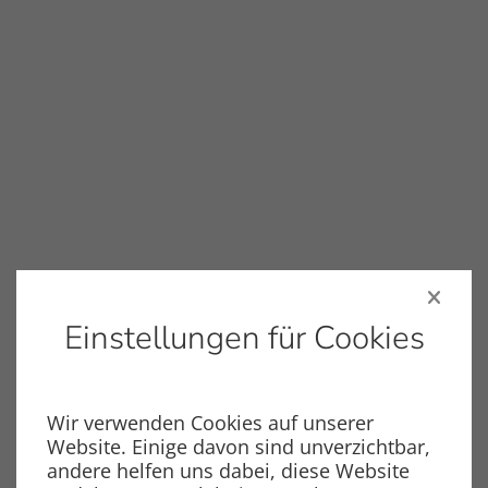
Abschnitt für Icons und Features
Einstellungen für Cookies
Gewicht
Wir verwenden Cookies auf unserer
Vorstufe
Website. Einige davon sind unverzichtbar,
Ca. 2.9 kg
andere helfen uns dabei, diese Website