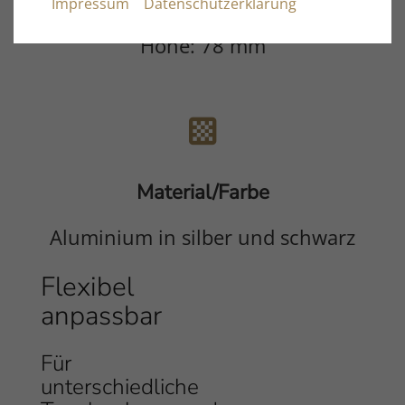
Impressum
Datenschutzerklärung
Tiefe: 145 mm
Höhe: 78 mm
Material/Farbe
Aluminium in silber und schwarz
Flexibel
Inhalt
anpassbar
Für
unterschiedliche