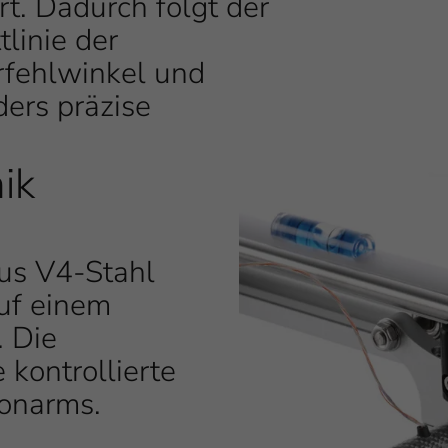
t. Dadurch folgt der
tlinie der
rfehlwinkel und
ders präzise
ik
us V4-Stahl
auf einem
. Die
 kontrollierte
Tonarms.