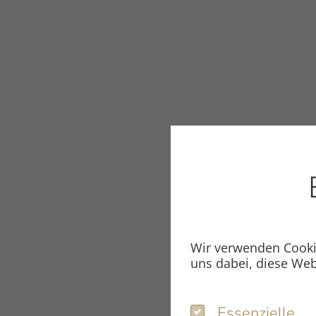
Wir verwenden Cookie
Abschnitt für Icons und Features
uns dabei, diese Web
Essenzielle
Gewicht
Essenzielle