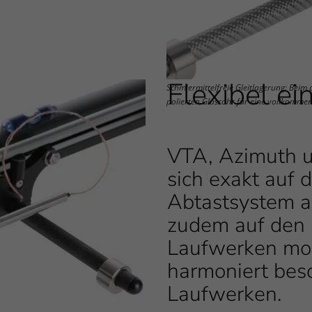
Flexibel ei
Schmiermittelfreie Gleitlagerung: Beim
polierten Glasrohr für eine vollkomme
VTA, Azimuth u
sich exakt auf
Abtastsystem 
zudem auf den 
Laufwerken mo
harmoniert beso
Laufwerken.