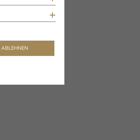
Aluminium
Cookies anzeigen
schwarz/silber),
Edelstahl,
Glas
ABLEHNEN