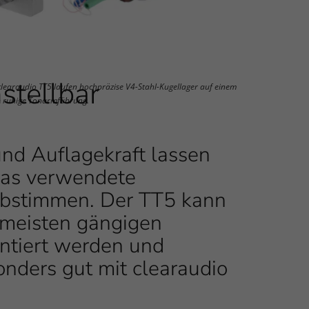
nstellbar
 clearaudio TT5 laufen hochpräzise V4-Stahl-Kugellager auf einem
n ruhige Tonarmführung.
nd Auflagekraft lassen
 das verwendete
abstimmen. Der TT5 kann
meisten gängigen
ntiert werden und
nders gut mit clearaudio