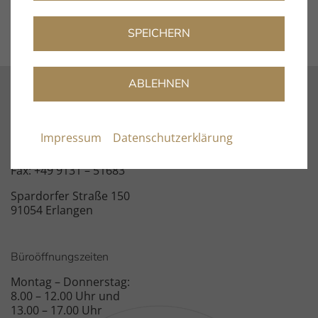
SPEICHERN
ABLEHNEN
Kontakt
info@clearaudio.de
Impressum
Datenschutzerklärung
Fon: +49 9131 – 40300100
Fax: +49 9131 – 51683
Spardorfer Straße 150
91054 Erlangen
Büroöffnungszeiten
Montag – Donnerstag:
8.00 – 12.00 Uhr und
13.00 – 17.00 Uhr