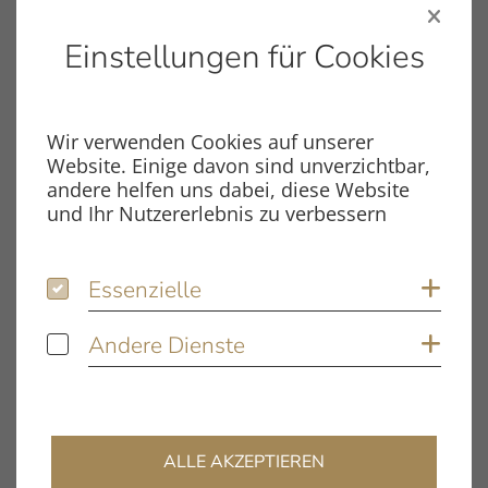
Einstellungen für Cookies
Wir verwenden Cookies auf unserer
Website. Einige davon sind unverzichtbar,
Dateiname
CA_TT5_ED.PDF
andere helfen uns dabei, diese Website
und Ihr Nutzererlebnis zu verbessern
Dateityp
PDF
Dateigröße
676.41 KB
Essenzielle
Essenzielle
Coo
Andere Dienste
Andere Dienste
Coo
Schlagwörter
TT5
ALLE AKZEPTIEREN
DOWNLOAD