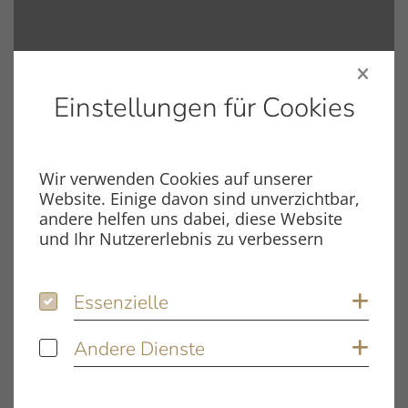
Einstellungen für Cookies
Wir verwenden Cookies auf unserer
Website. Einige davon sind unverzichtbar,
andere helfen uns dabei, diese Website
und Ihr Nutzererlebnis zu verbessern
Komfortabel justierbar
Essenzielle
Essenzielle
Coo
Headshell und Azimuth lassen sich
Andere Dienste
Andere Dienste
Coo
präzise feinjustieren. Mit optionalem
VTA-Lifter kann der vertikale
Abtastwinkel sogar während des