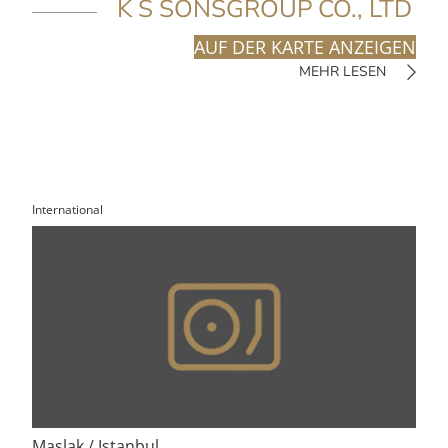
K S SONSGROUP CO., LTD
AUF DER KARTE ANZEIGEN
MEHR LESEN
International
Maslak / Istanbul