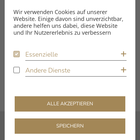
Dateityp
PDF
Wir verwenden Cookies auf unserer
Website. Einige davon sind unverzichtbar,
Dateigröße
1.18 MB
andere helfen uns dabei, diese Website
und Ihr Nutzererlebnis zu verbessern
Schlagwörter
Essenzielle
Essenzielle
Coo
Innovation Compact
Testbericht
Andere Dienste
Andere Dienste
Coo
DOWNLOAD
ALLE AKZEPTIEREN
SPEICHERN
Kontakt
info@clearaudio.de