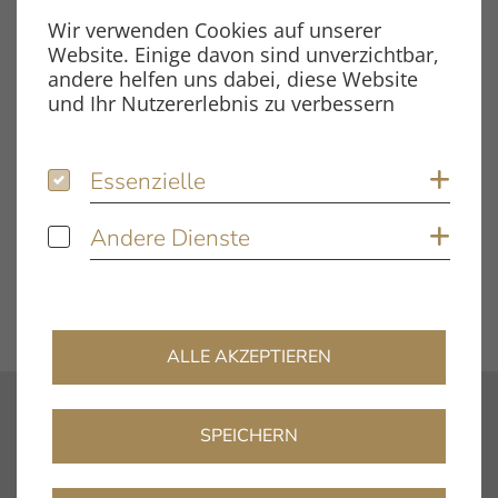
Wir verwenden Cookies auf unserer
Dateigröße
5.07 MB
Website. Einige davon sind unverzichtbar,
andere helfen uns dabei, diese Website
und Ihr Nutzererlebnis zu verbessern
Schlagwörter
Essenzielle
Essenzielle
Coo
concept / Verify
Testbericht
Andere Dienste
Andere Dienste
Coo
DOWNLOAD
ALLE AKZEPTIEREN
Kontakt
SPEICHERN
info@clearaudio.de