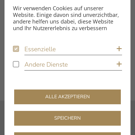
Wir verwenden Cookies auf unserer
Dateigröße
1.50 MB
Website. Einige davon sind unverzichtbar,
andere helfen uns dabei, diese Website
und Ihr Nutzererlebnis zu verbessern
Schlagwörter
Essenzielle
Essenzielle
Coo
Testbericht
Tracer
Andere Dienste
Andere Dienste
Coo
DOWNLOAD
ALLE AKZEPTIEREN
Kontakt
SPEICHERN
info@clearaudio.de