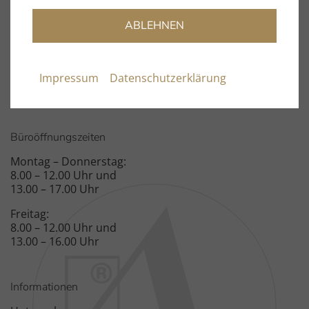
info@clearaudio.de
ABLEHNEN
Fon: +49 9131 – 40300100
Fax: +49 9131 – 51683
Impressum
Datenschutzerklärung
Spardorfer Straße 150
91054 Erlangen
Büroöffnungszeiten
Montag – Donnerstag:
8.00 – 12.00 Uhr und
13.00 – 17.00 Uhr
Freitag:
8.00 – 12.00 Uhr und
13.00 – 16.00 Uhr
Informationen