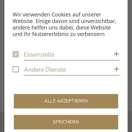
Dateityp
PDF
Wir verwenden Cookies auf unserer
Website. Einige davon sind unverzichtbar,
Dateigröße
620.95 KB
andere helfen uns dabei, diese Website
und Ihr Nutzererlebnis zu verbessern
Schlagwörter
Essenzielle
Essenzielle
Coo
Moving Magnet V2
Testbericht
Andere Dienste
Andere Dienste
Coo
DOWNLOAD
ALLE AKZEPTIEREN
SPEICHERN
Kontakt