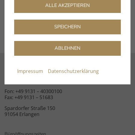
Record cleaning fluids
ALLE AKZEPTIEREN
DOWNLOAD
SPEICHERN
ABLEHNEN
Kontakt
Impressum
Datenschutzerklärung
info@clearaudio.de
Fon: +49 9131 – 40300100
Fax: +49 9131 – 51683
Spardorfer Straße 150
91054 Erlangen
Büroöffnungszeiten