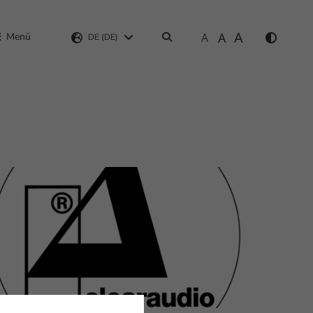
A
A
Menü
A
Suchen
DE (DE)