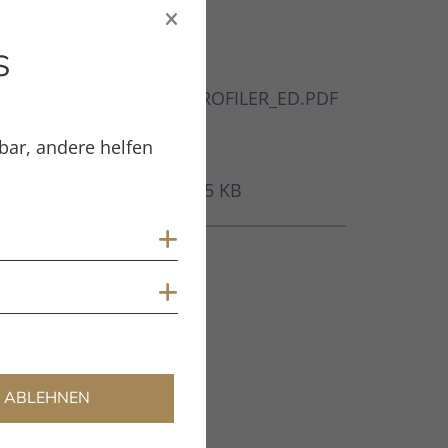
s
Dateiname
CA_PROFILER_ED.PDF
Dateityp
PDF
bar, andere helfen
Dateigröße
902.05 KB
Cookies anzeigen
Schlagwörter
Cookies anzeigen
Profiler
ABLEHNEN