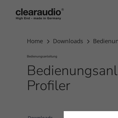
Clearaudio
Home
Downloads
Bedienun
Bedienungsanleitung
Bedienungsanl
Profiler