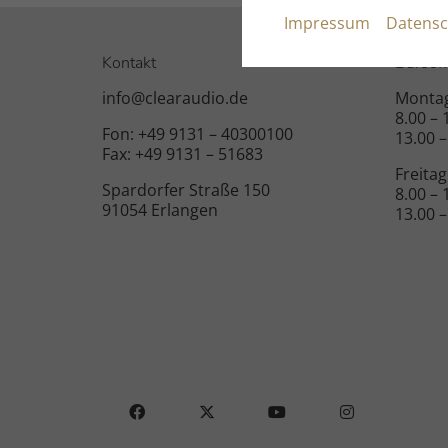
Impressum
Datensc
Kontakt
Büroöf
info@clearaudio.de
Montag
8.00 –
Fon: +49 9131 – 40300100
13.00 –
Fax: +49 9131 – 51683
Freitag
Spardorfer Straße 150
8.00 –
91054 Erlangen
13.00 –
FACEBOOK
X
YOUTUBE
INSTAGRAM