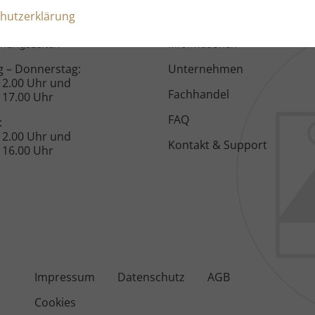
hutzerklärung
fnungszeiten
Informationen
 – Donnerstag:
Unternehmen
 12.00 Uhr und
Fachhandel
 17.00 Uhr
FAQ
:
 12.00 Uhr und
Kontakt & Support
 16.00 Uhr
Impressum
Datenschutz
AGB
Cookies