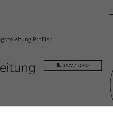
gsanleitung Profiler
eitung
DOWNLOAD