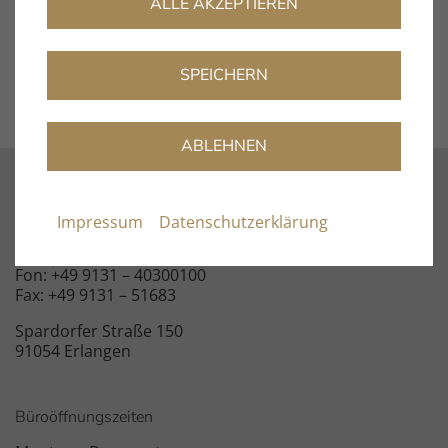
ALLE AKZEPTIEREN
DOWNLOAD
SPEICHERN
ABLEHNEN
Kontakt
Impressum
Datenschutzerklärung
info@clearaudio.de
Fon: +49 9131 – 40300100
Fax: +49 9131 – 51683
Spardorfer Straße 150
91054 Erlangen
Büroöffnungszeiten