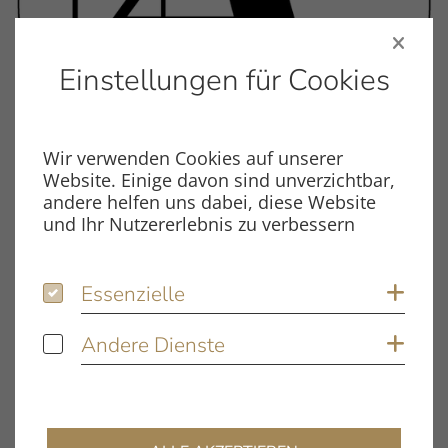
Einstellungen für Cookies
Wir verwenden Cookies auf unserer
Website. Einige davon sind unverzichtbar,
Dateiname
andere helfen uns dabei, diese Website
CA_CONCEPT_VERIFY_ED.PDF
und Ihr Nutzererlebnis zu verbessern
Dateityp
PDF
Essenzielle
Essenzielle
Coo
Dateigröße
714.02 KB
Andere Dienste
Andere Dienste
Coo
Schlagwörter
concept / Verify