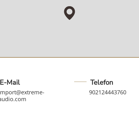
E-Mail
Telefon
import@extreme-
902124443760
audio.com