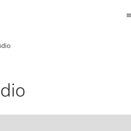
udio
dio