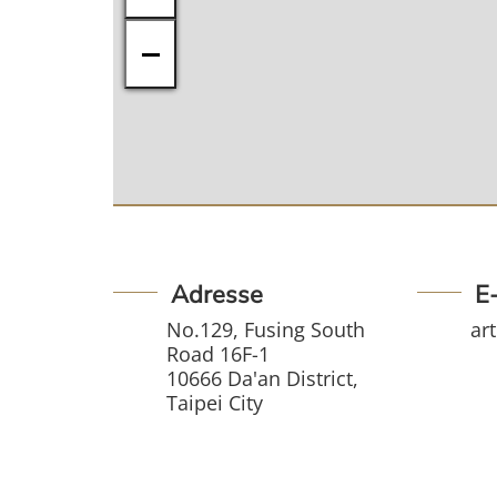
−
Adresse
E
No.129, Fusing South
ar
Road 16F-1
10666 Da'an District,
Taipei City