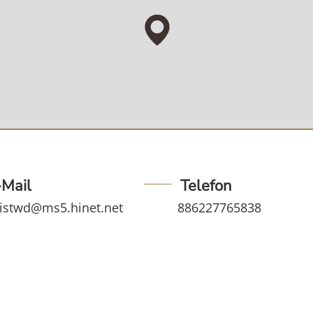
-Mail
Telefon
tistwd@ms5.hinet.net
886227765838