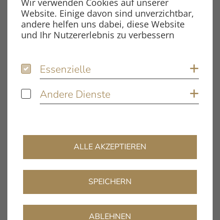
Wir verwenden Cookies auf unserer
(inkl. Motor)
Website. Einige davon sind unverzichtbar,
andere helfen uns dabei, diese Website
und Ihr Nutzererlebnis zu verbessern
Essenzielle
Essenzielle
Coo
Abmessungen
Andere Dienste
Andere Dienste
Coo
Breite: 400 mm
Tiefe: 330 mm
Höhe: 100 mm
ALLE AKZEPTIEREN
(ohne Tonarm)
SPEICHERN
ABLEHNEN