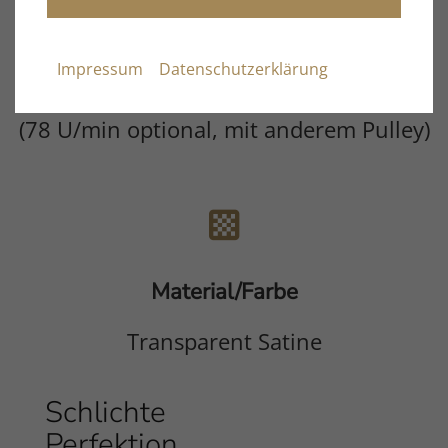
Drehzahl
Impressum
Datenschutzerklärung
33 ⅓, 45 U/min
(78 U/min optional, mit anderem Pulley)
Material/Farbe
Transparent Satine
Schlichte
Inhalt
Perfektion