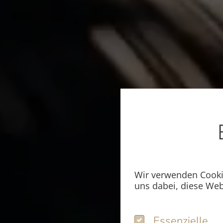
Wir verwenden Cookie
uns dabei, diese Web
Essenzielle
Essenzielle