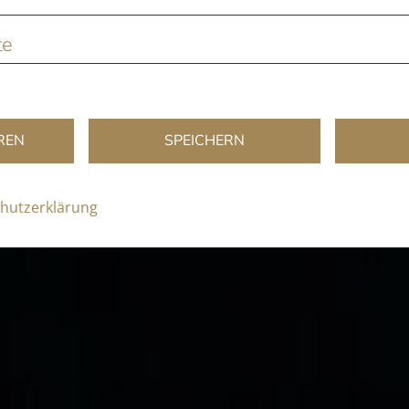
te
REN
SPEICHERN
hutzerklärung